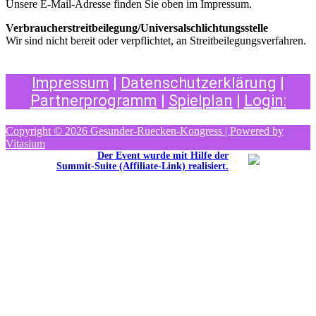
Unsere E-Mail-Adresse finden Sie oben im Impressum.
Verbraucherstreitbeilegung/Universalschlichtungsstelle
Wir sind nicht bereit oder verpflichtet, an Streitbeilegungsverfahren.
Impressum
|
Datenschutzerklärung
|
Partnerprogramm
|
Spielplan
|
Login:
Copyright © 2026 Gesunder-Ruecken-Kongress | Powered by
Vitasium
Der Event wurde mit Hilfe der
Summit-Suite (Affiliate-Link) realisiert.